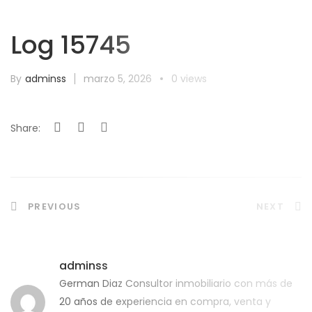
Log 15745
By
adminss
marzo 5, 2026
0 views
Share:
Navegación
PREVIOUS
NEXT
de
adminss
entradas
German Diaz Consultor inmobiliario con más de
20 años de experiencia en compra, venta y