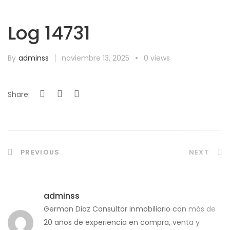
Log 14731
By
adminss
noviembre 13, 2025
0 views
Share:
Navegación
PREVIOUS
NEXT
de
adminss
entradas
German Diaz Consultor inmobiliario con más de
20 años de experiencia en compra, venta y