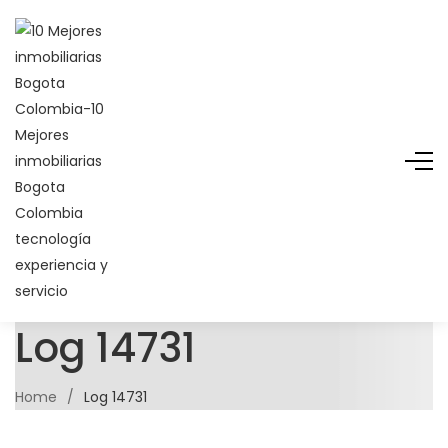
Log 14731
Home
/
Log 14731