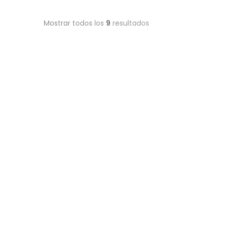
Mostrar todos los
9
resultados
ACTUALIZADA
VENTA
OFERTA
$1,551,906,786
Apartamento Chicó Navarra
calle 101 #17A-18