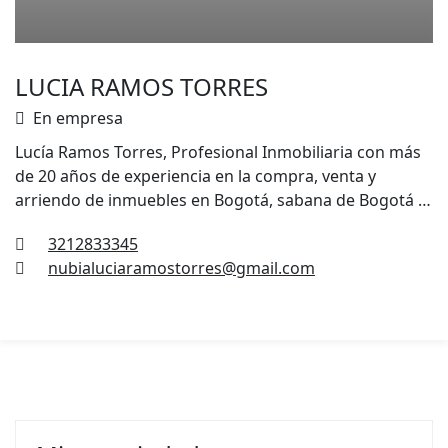
LUCIA RAMOS TORRES
En empresa
Lucía Ramos Torres, Profesional Inmobiliaria con más
de 20 años de experiencia en la compra, venta y
arriendo de inmuebles en Bogotá, sabana de Bogotá y
toda Colombia. Su servicio personalizado y altamente
3212833345
profesional, hace que sus clientes de más de 20 años
nubialuciaramostorres@gmail.com
confíen en ella cuando se trata de vender, arrendar o
comprar inmuebles.